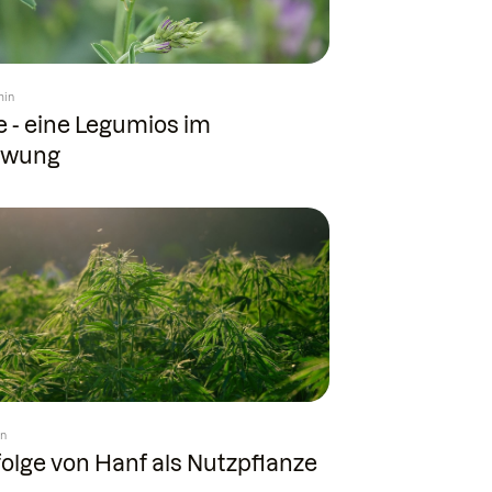
min
 - eine Legumios im
hwung
in
olge von Hanf als Nutzpflanze