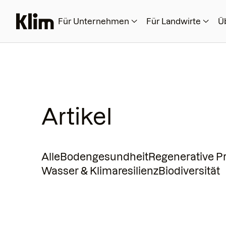
Für Unternehmen
Für Landwirte
Ü
Artikel
Alle
Bodengesundheit
Regenerative P
Wasser & Klimaresilienz
Biodiversität