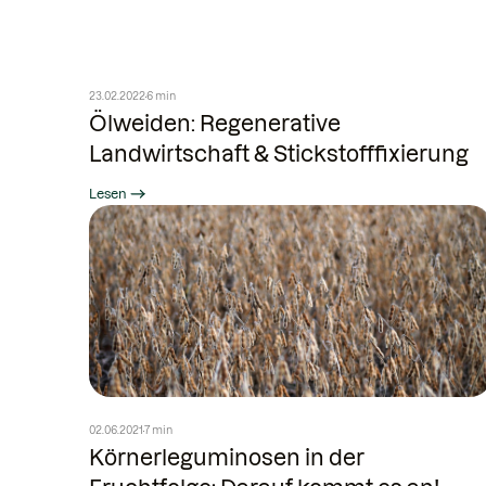
23.02.2022
6 min
Ölweiden: Regenerative
Landwirtschaft & Stickstofffixierung
Lesen
02.06.2021
7 min
Körnerleguminosen in der