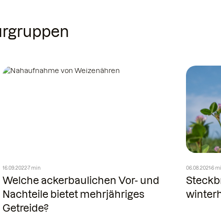
turgruppen
16.09.2022
7 min
06.08.2021
6 m
Welche ackerbaulichen Vor- und
Steckbr
Nachteile bietet mehrjähriges
winter
Getreide?