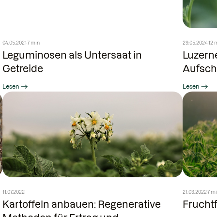
04.05.2021
7 min
29.05.2024
12 
Leguminosen als Untersaat in
Luzerne
Getreide
Aufsc
Lesen
Lesen
11.07.2022
21.03.2022
7 m
Kartoffeln anbauen: Regenerative
Fruchtf