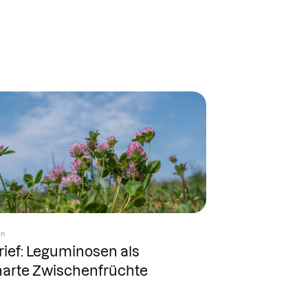
in
ief: Leguminosen als
harte Zwischenfrüchte