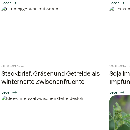
Lesen
Lesen
06.08.2021
7 min
23.06.2021
4 m
Steckbrief: Gräser und Getreide als
Soja i
winterharte Zwischenfrüchte
Impfun
Lesen
Lesen