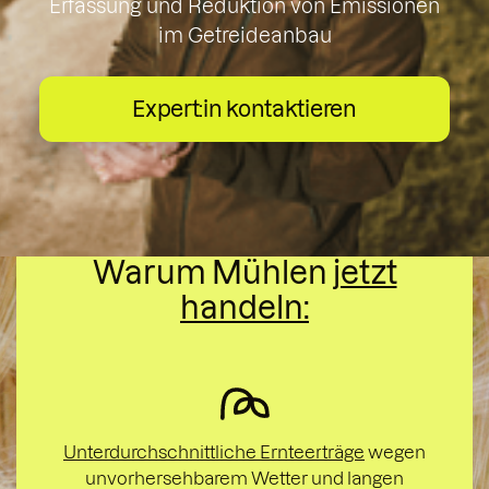
Erfassung und Reduktion von Emissionen
im Getreideanbau
Expert:in kontaktieren
Warum Mühlen
jetzt
handeln:
Unterdurchschnittliche Ernteerträge
wegen
unvorhersehbarem Wetter und langen