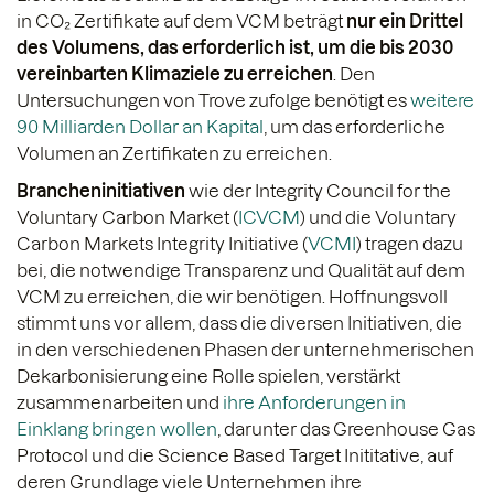
in CO₂ Zertifikate auf dem VCM beträgt
nur ein Drittel
des Volumens, das erforderlich ist, um die bis 2030
vereinbarten Klimaziele zu erreichen
. Den
Untersuchungen von Trove zufolge benötigt es
weitere
90 Milliarden Dollar an Kapital
, um das erforderliche
Volumen an Zertifikaten zu erreichen.
Brancheninitiativen
wie der Integrity Council for the
Voluntary Carbon Market (
ICVCM
) und die Voluntary
Carbon Markets Integrity Initiative (
VCMI
) tragen dazu
bei, die notwendige Transparenz und Qualität auf dem
VCM zu erreichen, die wir benötigen. Hoffnungsvoll
stimmt uns vor allem, dass die diversen Initiativen, die
in den verschiedenen Phasen der unternehmerischen
Dekarbonisierung eine Rolle spielen, verstärkt
zusammenarbeiten und
ihre Anforderungen in
Einklang bringen wollen
, darunter das Greenhouse Gas
Protocol und die Science Based Target Inititative, auf
deren Grundlage viele Unternehmen ihre