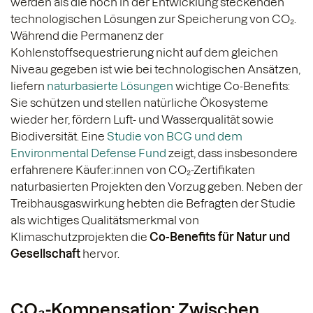
werden als die noch in der Entwicklung steckenden
technologischen Lösungen zur Speicherung von CO₂.
Während die Permanenz der
Kohlenstoffsequestrierung nicht auf dem gleichen
Niveau gegeben ist wie bei technologischen Ansätzen,
liefern
naturbasierte Lösungen
wichtige Co-Benefits:
Sie schützen und stellen natürliche Ökosysteme
wieder her, fördern Luft- und Wasserqualität sowie
Biodiversität. Eine
Studie von BCG und dem
Environmental Defense Fund
zeigt, dass insbesondere
erfahrenere Käufer:innen von CO₂-Zertifikaten
naturbasierten Projekten den Vorzug geben. Neben der
Treibhausgaswirkung hebten die Befragten der Studie
als wichtiges Qualitätsmerkmal von
Klimaschutzprojekten die
Co-Benefits für Natur und
Gesellschaft
hervor.
CO₂-Kompensation: Zwischen