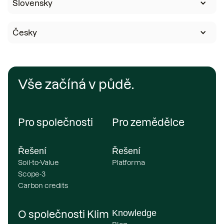
Slovensky
Česky
Vše začíná v půdě.
Pro společnosti
Pro zemědělce
Řešení
Řešení
Soil-to-Value
Platforma
Scope-3
Carbon credits
Knowledge
O společnosti Klim