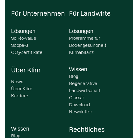
Für Unternehmen
Für Landwirte
Lösungen
Lösungen
Soil-to-Value
Programme für
Scope-3
Bodengesundheit
CO
-Zertifikate
Klimabilanz
2
Wissen
Über Klim
Blog
News
Regenerative
Über Klim
Landwirtschaft
Karriere
Glossar
Download
Newsletter
Wissen
Rechtliches
Blog