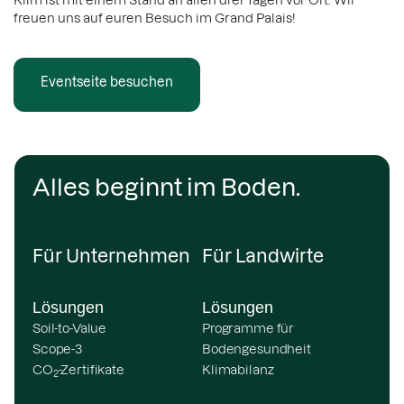
Klim ist mit einem Stand an allen drei Tagen vor Ort. Wir
freuen uns auf euren Besuch im Grand Palais!
Eventseite besuchen
Alles beginnt im Boden.
Für Unternehmen
Für Landwirte
Lösungen
Lösungen
Soil-to-Value
Programme für
Scope-3
Bodengesundheit
CO
-Zertifikate
Klimabilanz
2