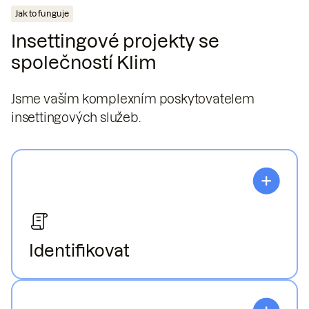
Jak to funguje
Insettingové projekty se
společností Klim
Jsme vaším komplexním poskytovatelem
insettingových služeb.
Identifikovat
Největší potenciál pro regenerativní projekty
nacházíme ve vašem dodavatelském řetězci.