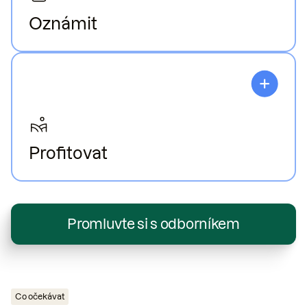
Oznámit
Pro vykazování hodnot v oblasti působnosti 3
používejte nezávisle ověřené a vědecky
podložené údaje.
Profitovat
Dosáhněte svých cílů udržitelnosti a profitujte ze
stabilních výnosů, odolného dodavatelského
řetězce a lepších vztahů s dodavateli.
Promluvte si s odborníkem
Co očekávat