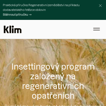
Praktická příručka: Regenerativní zemědělství na příkladu
dodavatelského řetězce obilovin
Stáhnout příručku
Insettingový program
založený na
regenerativních
opatřeních