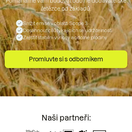
Pomáháme vám budovat odolné dodavatelské
řetězce od základů.
Snížit emise v oblasti Scope 3
Dosáhnout cílů týkajících se udržitelnosti
Zajistit stabilní výnosy a odolné plodiny
Promluvte si s odborníkem
Naši partneři: