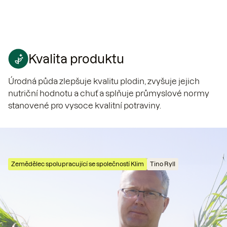
Kvalita produktu
Úrodná půda zlepšuje kvalitu plodin, zvyšuje jejich
nutriční hodnotu a chuť a splňuje průmyslové normy
stanovené pro vysoce kvalitní potraviny.
Zemědělec spolupracující se společností Klim
Tino Ryll