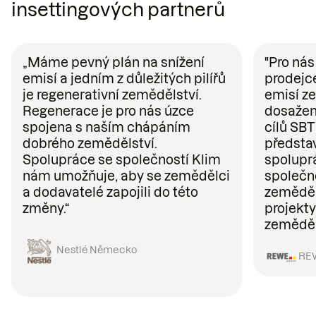
insettingových partnerů
„Máme pevný plán na snížení
"Pro ná
emisí a jedním z důležitých pilířů
prodejce
je regenerativní zemědělství.
emisí ze
Regenerace je pro nás úzce
dosažen
spojena s naším chápáním
cílů SBT
dobrého zemědělství.
představ
Spolupráce se společností Klim
spolupr
nám umožňuje, aby se zemědělci
společně
a dodavatelé zapojili do této
zeměděl
změny.“
projekty
zeměděls
Nestlé Německo
RE