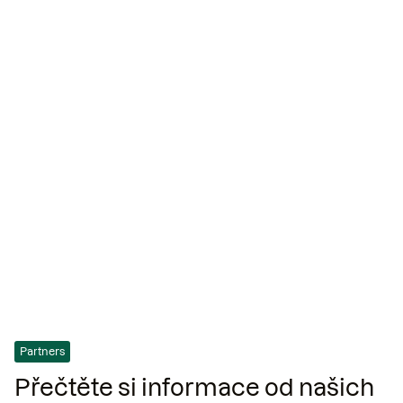
Biologická rozmanitost v půdě zajišťuje
dlouhodobou produkci potravin
Polovina všech druhů na
naší planetě žije pod
zemí.
Partners
Přečtěte si informace od našich