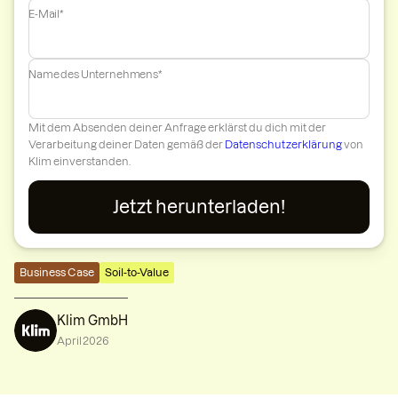
E-Mail*
Name des Unternehmens*
Mit dem Absenden deiner Anfrage erklärst du dich mit der
Verarbeitung deiner Daten gemäß der
Datenschutzerklärung
von
Klim einverstanden.
Business Case
Soil-to-Value
Klim GmbH
April 2026