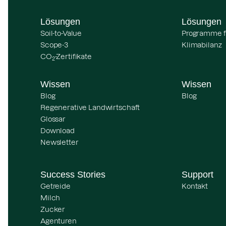
Lösungen
Lösungen
Soil-to-Value
Programme f
Scope-3
Klimabilanz
CO
-Zertifikate
2
Wissen
Wissen
Blog
Blog
Regenerative Landwirtschaft
Glossar
Download
Newsletter
Success Stories
Support
Getreide
Kontakt
Milch
Zucker
Agenturen