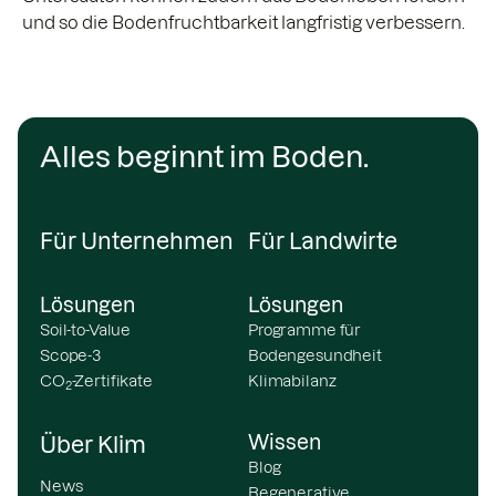
und so die Bodenfruchtbarkeit langfristig verbessern.
Alles beginnt im Boden.
Für Unternehmen
Für Landwirte
Lösungen
Lösungen
Soil-to-Value
Programme für
Scope-3
Bodengesundheit
CO
-Zertifikate
Klimabilanz
2
Wissen
Über Klim
Blog
News
Regenerative