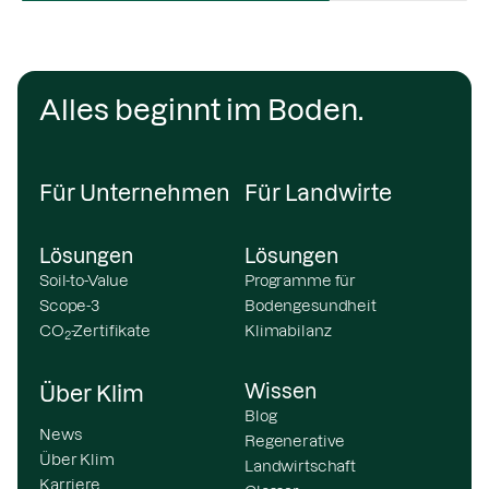
Alles beginnt im Boden.
Für Unternehmen
Für Landwirte
Lösungen
Lösungen
Soil-to-Value
Programme für
Scope-3
Bodengesundheit
CO
-Zertifikate
Klimabilanz
2
Wissen
Über Klim
Blog
News
Regenerative
Über Klim
Landwirtschaft
Karriere