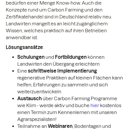
bedürfen einer Menge Know-how. Auch die
Konzepte rund um Carbon Farming und den
Zertifikatehandel sind in Deutschland relativ neu.
Landwirten mangelt es an leicht zugänglichem
Wissen, welches praktisch auf ihren Betrieben
anwendbar ist.
Lösungsansätze
:
Schulungen
und
Fortbildungen
können
Landwirten den Übergang erleichtern
Eine
schrittweise Implementierung
regenerative Praktiken auf kleinen Flächen kann
helfen, Erfahrungen zu sammeln und sich
weiterzuentwickeln
Austausch
über Carbon Farming Programme
wie Klim - werde aktiv und buche
hier
kostenlos
einen Termin zum Kennenlernen mit unseren
Agrarspezialisten!
Teilnahme an
Webinaren
, Bodentagen und