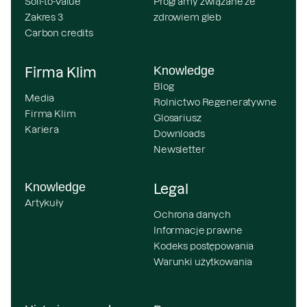
Soil-to-Value
Programy związane ze
Zakres 3
zdrowiem gleb
Carbon credits
Knowledge
Firma Klim
Blog
Media
Rolnictwo Regeneratywne
Firma Klim
Glosariusz
Kariera
Downloads
Newsletter
Knowledge
Legal
Artykuły
Ochrona danych
Informacje prawne
Kodeks postępowania
Warunki użytkowania