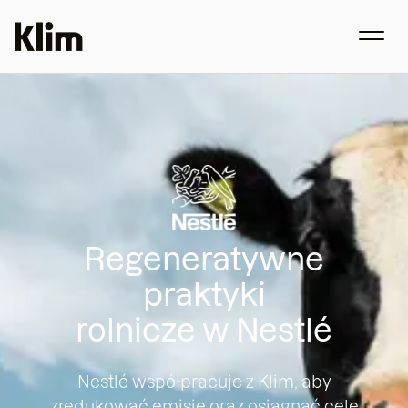
Regeneratywne
praktyki
rolnicze w Nestlé
Nestlé współpracuje z Klim, aby
zredukować emisje oraz osiągnąć cele