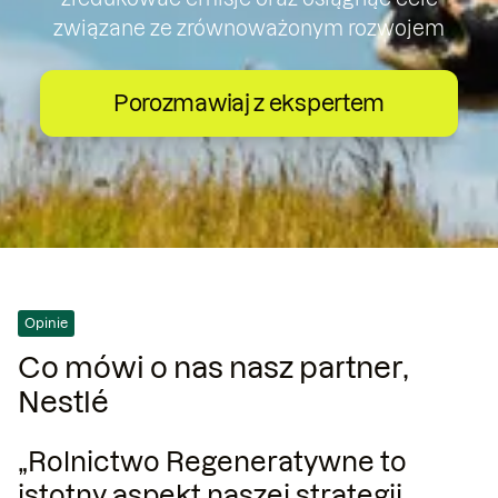
związane ze zrównoważonym rozwojem
Porozmawiaj z ekspertem
Opinie
Co mówi o nas nasz partner,
Nestlé
„Rolnictwo Regeneratywne to
istotny aspekt naszej strategii