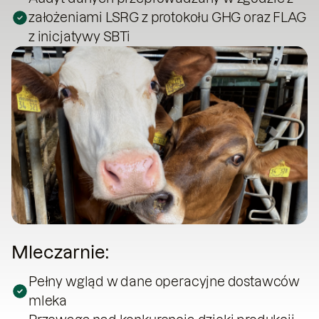
założeniami LSRG z protokołu GHG oraz FLAG
z inicjatywy SBTi
Mleczarnie:
Pełny wgląd w dane operacyjne dostawców
mleka