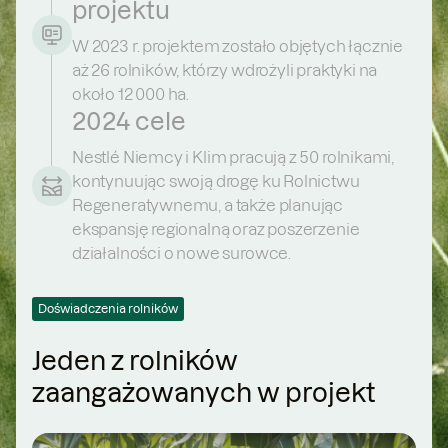
projektu
W 2023 r. projektem zostało objętych łącznie
aż 26 rolników, którzy wdrożyli praktyki na
około 12 000 ha.
2024 cele
Nestlé Niemcy i Klim pracują z 50 rolnikami,
kontynuując swoją drogę ku Rolnictwu
Regeneratywnemu, a także planując
ekspansję regionalną oraz poszerzenie
działalności o nowe surowce.
Doświadczenia rolników
Jeden z rolników
zaangażowanych w projekt