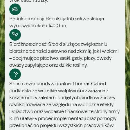
w okresach suszy.
Redukcja emisji: Redukcja lub sekwestracja
wynosząca około 1400 ton.
Bioróżnorodność: Środki służące zwiększaniu
bioróżnorodności zarówno nad ziemią, jak i w ziemi
– obejmujące ptactwo, ssaki, gady, płazy, owady,
owady zapylające oraz dzikie rośliny.
Spostrzeżenia indywidualne: Thomas Gäbert
podkreśla, że wszelkie wątpliwości związane z
kosztami czy zaletami podjętych środków zostały
szybko rozwiane ze względu na widoczne efekty.
Doradztwo oraz wsparcie finansowe ze strony firmy
Klim ułatwiły proces implementacji oraz pomogły
przekonać do projektu wszystkich pracowników.