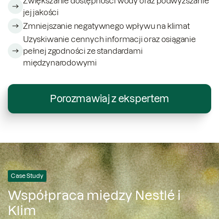
Zwiększanie dostępności wody oraz podwyższanie
jej jakości
Zmniejszanie negatywnego wpływu na klimat
Uzyskiwanie cennych informacji oraz osiąganie
pełnej zgodności ze standardami
międzynarodowymi
Porozmawiaj z ekspertem
Case Study
Współpraca między Nestlé i
Klim